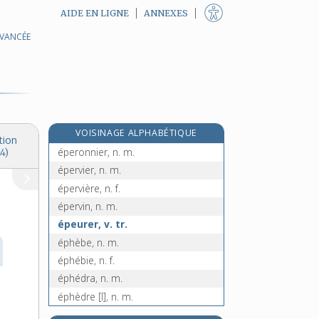
AIDE EN LIGNE
ANNEXES
AVANCÉE
éperdu, -ue, adj.
éperdument, adv.
éperlan, n. m.
éperon, n. m.
éperonné, -ée, adj.
VOISINAGE ALPHABÉTIQUE
éperonner, v. tr.
tion
éperonnier, n. m.
4)
épervier, n. m.
épervière, n. f.
épervin, n. m.
épeurer, v. tr.
éphèbe, n. m.
éphébie, n. f.
éphédra, n. m.
éphèdre [I], n. m.
e
éphèdre [II], n. m.
[4
édition]