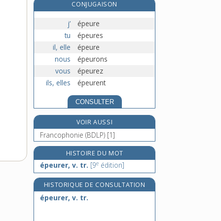
CONJUGAISON
éphédrine, n. f.
éphelcystique, adj.
j’
épeure
éphélide, n. f.
tu
épeures
il, elle
épeure
éphémère, adj. et n. m.
nous
épeurons
vous
épeurez
ils, elles
épeurent
CONSULTER
VOIR AUSSI
Francophonie (BDLP) [1]
HISTOIRE DU MOT
e
épeurer, v. tr.
[9
édition]
HISTORIQUE DE CONSULTATION
épeurer, v. tr.