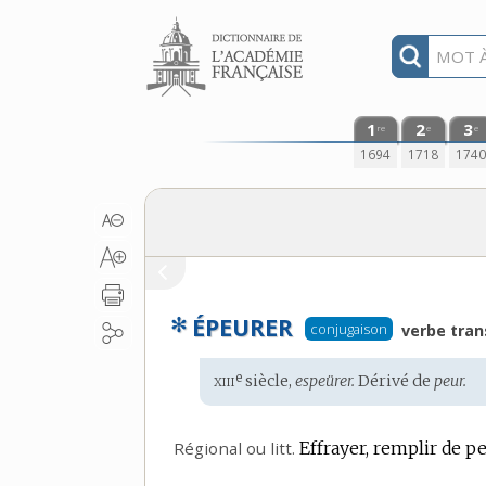
Aller au contenu
1
2
3
re
e
e
1694
1718
174
✻
ÉPEURER
conjugaison
verbe trans
xiii
e
Étymologie
siècle,
espeürer.
Dérivé de
peur.
:
Régional ou
litt.
Effrayer, remplir de pe