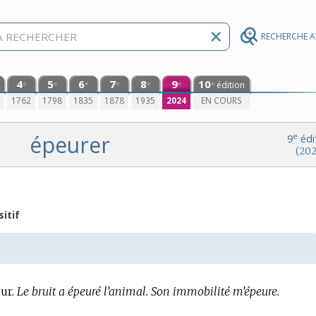
RECHERCHE 
4
5
6
7
8
9
10
édition
e
e
e
e
e
e
e
0
1762
1798
1835
1878
1935
2024
EN COURS
épeurer
e
9
édi
(202
itif
ur.
Le bruit a épeuré l’animal.
Son immobilité m’épeure.