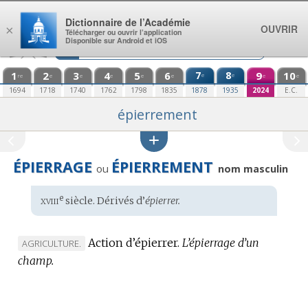
Aller au contenu
Dictionnaire de l’Académie
OUVRIR
×
Télécharger ou ouvrir l’application
Disponible sur Android et iOS
1
2
3
4
5
6
7
8
9
10
e
e
re
e
e
e
e
e
e
e
1694
1718
1740
1762
1798
1835
1878
1935
2024
E.C.
épierrement
ÉPIERRAGE
ÉPIERREMENT
ou
nom masculin
xviii
e
Étymologie
siècle. Dérivés d’
épierrer.
:
Action d’épierrer.
L’épierrage d’un
MARQUE
AGRICULTURE.
champ.
DE
DOMAINE
: