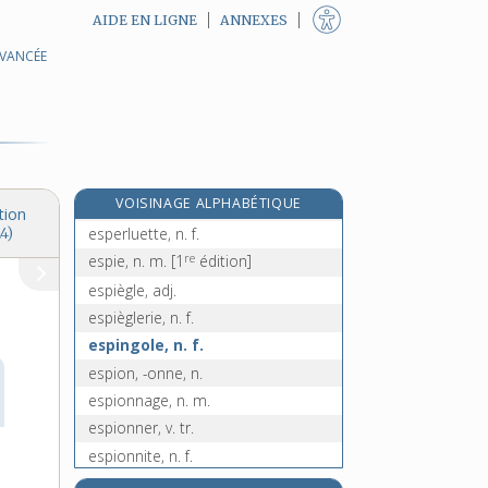
AIDE EN LIGNE
ANNEXES
AVANCÉE
espèce, n. f.
espérance, n. f.
espéranto, n. m.
espère, n. f.
espérer, v. tr. et intr.
re
VOISINAGE ALPHABÉTIQUE
esperlucat, ate, adj.
[1
édition]
tion
esperluette, n. f.
4)
re
espie, n. m.
[1
édition]
espiègle, adj.
espièglerie, n. f.
espingole, n. f.
espion, -onne, n.
espionnage, n. m.
espionner, v. tr.
espionnite, n. f.
esplanade, n. f.