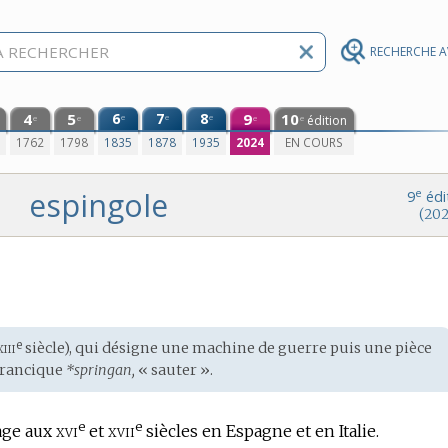
RECHERCHE 
4
5
6
7
8
9
10
e
e
e
édition
e
e
e
e
0
1762
1798
1835
1878
1935
2024
EN COURS
espingole
e
9
édi
(202
xiii
e
siècle), qui désigne une machine de guerre puis une pièce
francique
*springan,
« sauter ».
e
e
xvi
xvii
sage aux
et
siècles en Espagne et en Italie.