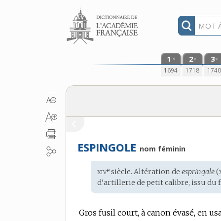
Aller au contenu
1
2
3
re
e
e
1694
1718
174
ESPINGOLE
nom féminin
xiv
e
Étymologie
siècle. Altération de
espringale
(
:
d’artillerie de petit calibre, issu du
Gros fusil court, à canon évasé, en u