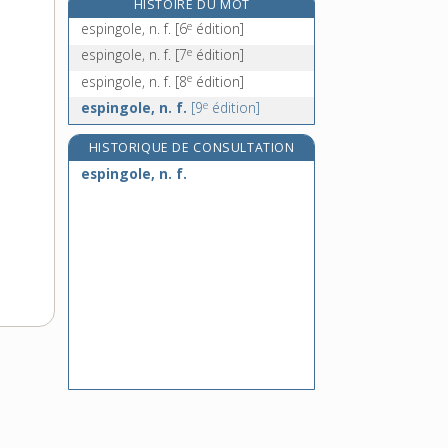
HISTOIRE DU MOT
espoir, n. m.
e
espingole, n. f.
[6
édition]
esponton, n. m.
e
espingole, n. f.
[7
édition]
e
espringale, n. f.
[7
édition]
e
espingole, n. f.
[8
édition]
esprit, n. m.
e
espingole, n. f.
[9
édition]
HISTORIQUE DE CONSULTATION
espingole, n. f.