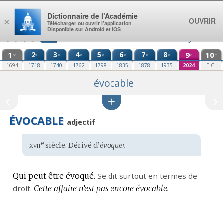
Aller au contenu
Dictionnaire de l’Académie
OUVRIR
×
Télécharger ou ouvrir l’application
Disponible sur Android et iOS
1
2
3
4
5
6
7
8
9
10
e
e
e
e
e
e
e
re
e
e
1694
1718
1740
1762
1798
1835
1878
1935
2024
E.C.
évocable
ÉVOCABLE
adjectif
xvii
e
Étymologie
siècle. Dérivé d’
évoquer.
:
Qui peut être évoqué.
Se dit surtout en termes de
droit.
Cette affaire n’est pas encore évocable.