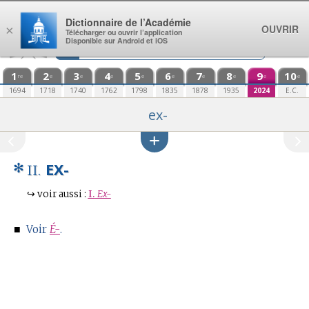
Aller au contenu
Dictionnaire de l’Académie
OUVRIR
×
Télécharger ou ouvrir l’application
Disponible sur Android et iOS
1
2
3
4
5
6
7
8
9
10
re
e
e
e
e
e
e
e
e
e
1694
1718
1740
1762
1798
1835
1878
1935
2024
E.C.
ex-
✻
EX-
II.
↪
voir aussi :
I.
Ex-
■
Voir
É-
.