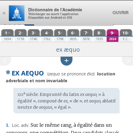
Aller au contenu
Dictionnaire de l’Académie
OUVRIR
×
Télécharger ou ouvrir l’application
Disponible sur Android et iOS
1
2
3
4
5
6
7
8
9
10
re
e
e
e
e
e
e
e
e
e
1694
1718
1740
1762
1798
1835
1878
1935
2024
E.C.
ex æquo
✻
EX AEQUO
Prononciation
(
aequo
se prononce
éko
)
locution
:
adverbiale et nom invariable
xix
e
Étymologie
siècle. Emprunté du
latin
ex aequo,
« à
:
égalité », composé de
ex,
« de », et
aequo,
ablatif
neutre de
aequus,
« égal ».
Loc.
adv.
Sur le même rang, à égalité dans un
1.
concours, une compétition.
Deux candidats classés