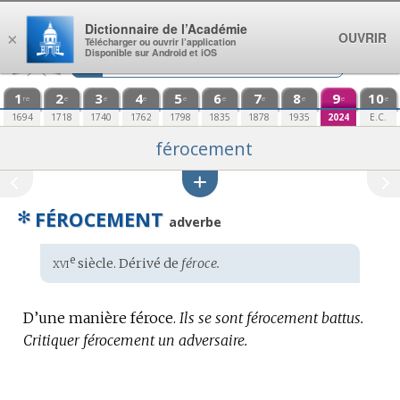
Aller au contenu
Dictionnaire de l’Académie
OUVRIR
×
Télécharger ou ouvrir l’application
Disponible sur Android et iOS
1
2
3
4
5
6
7
8
9
10
re
e
e
e
e
e
e
e
e
e
1694
1718
1740
1762
1798
1835
1878
1935
2024
E.C.
férocement
✻
FÉROCEMENT
adverbe
xvi
e
Étymologie
siècle. Dérivé de
féroce.
:
D’une manière féroce.
Ils se sont férocement battus.
Critiquer férocement un adversaire.