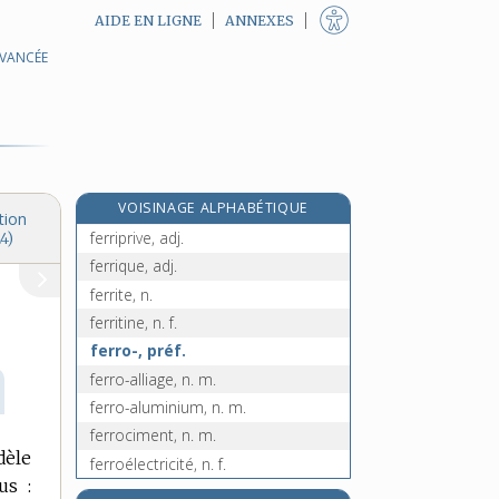
AIDE EN LIGNE
ANNEXES
AVANCÉE
ferret [II], n. m.
ferreur, n. m.
ferreux, -euse, adj.
ferri-, préf.
ferrière, n. f.
VOISINAGE ALPHABÉTIQUE
ferrifère, adj.
tion
ferriprive, adj.
4)
ferrique, adj.
ferrite, n.
ferritine, n. f.
ferro-, préf.
ferro-alliage, n. m.
ferro-aluminium, n. m.
ferrociment, n. m.
dèle
ferroélectricité, n. f.
us :
ferrofluide, n. m.