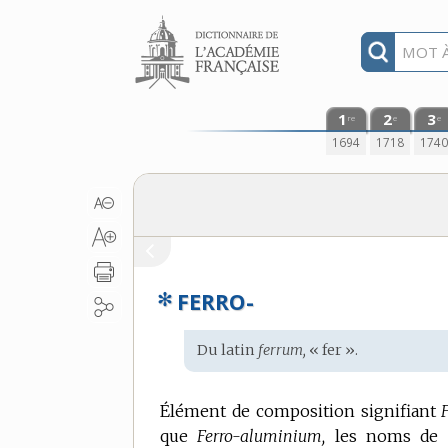
Aller au contenu
1
2
3
re
e
e
1694
1718
174
✻
FERRO-
Étymologie
Du
latin
ferrum,
« fer ».
:
Élément de composition signifiant
que
Ferro-aluminium,
les noms de no