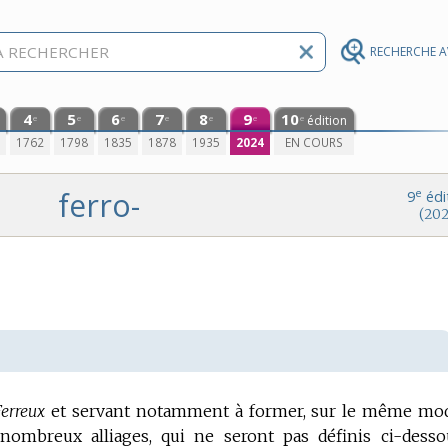
RECHERCHE 
4
5
6
7
8
9
10
édition
e
e
e
e
e
e
e
0
1762
1798
1835
1878
1935
2024
EN COURS
ferro-
e
9
édi
(202
Ferreux
et servant notamment à former, sur le même mo
mbreux alliages, qui ne seront pas définis ci-desso