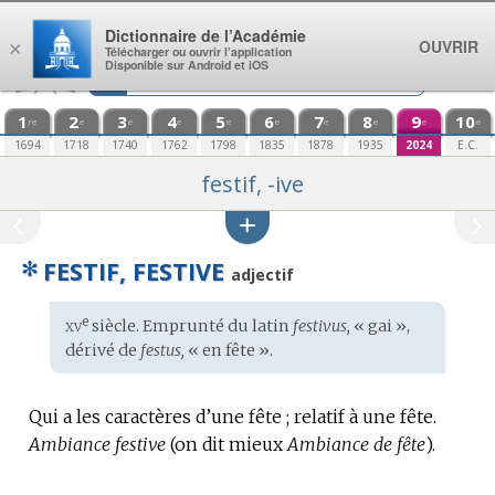
Aller au contenu
Dictionnaire de l’Académie
OUVRIR
×
Télécharger ou ouvrir l’application
Disponible sur Android et iOS
1
2
3
4
5
6
7
8
9
10
re
e
e
e
e
e
e
e
e
e
1694
1718
1740
1762
1798
1835
1878
1935
2024
E.C.
festif, -ive
✻
FESTIF, FESTIVE
adjectif
xv
e
Étymologie
siècle. Emprunté du
latin
festivus,
« gai »,
:
dérivé de
festus,
« en fête ».
Qui a les caractères d’une fête ; relatif à une fête.
Ambiance festive
(on dit mieux
Ambiance de fête
).