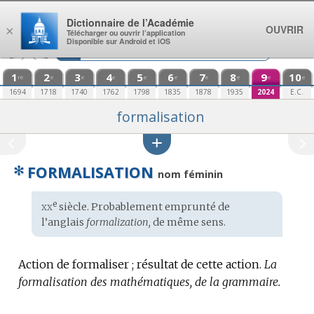
Aller au contenu
Dictionnaire de l’Académie
OUVRIR
×
Télécharger ou ouvrir l’application
Disponible sur Android et iOS
1
2
3
4
5
6
7
8
9
10
re
e
e
e
e
e
e
e
e
e
1694
1718
1740
1762
1798
1835
1878
1935
2024
E.C.
formalisation
✻
FORMALISATION
nom féminin
xx
e
Étymologie
siècle. Probablement emprunté de
:
l’
anglais
formalization,
de même sens.
Action de formaliser ; résultat de cette action.
La
formalisation des mathématiques, de la grammaire.