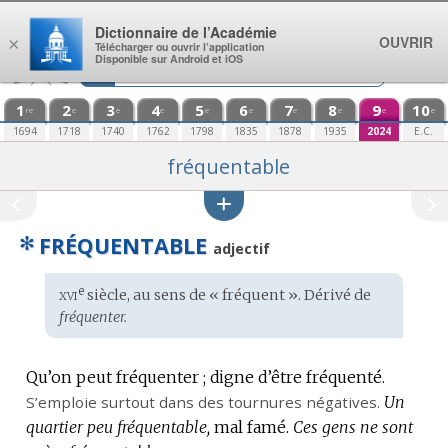
Aller au contenu
Dictionnaire de l’Académie
OUVRIR
×
Télécharger ou ouvrir l’application
Disponible sur Android et iOS
1
2
3
4
5
6
7
8
9
10
re
e
e
e
e
e
e
e
e
e
1694
1718
1740
1762
1798
1835
1878
1935
2024
E.C.
fréquentable
✻
FRÉQUENTABLE
adjectif
xvi
e
Étymologie
siècle, au sens de « fréquent ». Dérivé de
:
fréquenter.
Qu’on peut fréquenter ; digne d’être fréquenté.
S’emploie surtout dans des tournures négatives.
Un
quartier peu fréquentable,
mal famé.
Ces gens ne sont