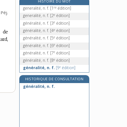
HISTOIRE DU MOT
généreux, -euse, adj.
re
generalité, n. f.
[1
édition]
Péj.
générique [I], adj.
e
generalité, n. f.
[2
édition]
générique [II], n. m.
e
généralité, n. f.
[3
édition]
générosité, n. f.
e
généralité, n. f.
[4
édition]
u de
e
généralité, n. f.
[5
édition]
ard,
e
généralité, n. f.
[6
édition]
e
généralité, n. f.
[7
édition]
e
généralité, n. f.
[8
édition]
e
généralité, n. f.
[9
édition]
HISTORIQUE DE CONSULTATION
généralité, n. f.