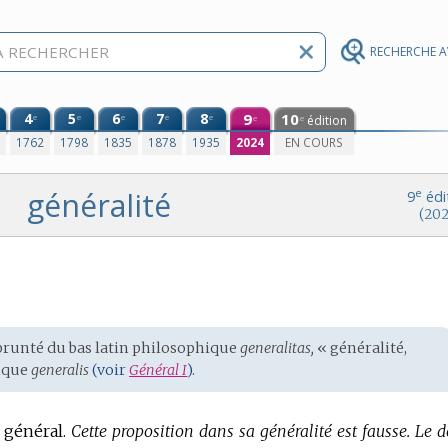
RECHERCHE 
4
5
6
7
8
9
10
e
e
e
e
e
édition
e
e
0
1762
1798
1835
1878
1935
2024
EN COURS
généralité
e
9
édi
(202
mprunté du
bas latin philosophique
generalitas,
« généralité,
sique
generalis
(voir
Général I
).
 général.
Cette proposition dans sa généralité est fausse.
Le d