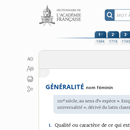
Aller au contenu
1
2
3
re
e
e
1694
1718
174
GÉNÉRALITÉ
nom féminin
xiii
e
Étymologie
siècle, au sens d’« espèce ». E
:
universalité », dérivé du
latin clas
Qualité ou caractère de ce qui est
1.