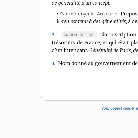
de généralité d’un concept.
▪
Par métonymie.
Au pluriel.
Propos
Il s’en est tenu à des généralités,
à d
Circonscription
MARQUE
ANCIEN RÉGIME.
2.
trésoriers de France, et qui était pl
DE
d’un intendant.
DOMAINE
Généralité de Paris, d
:
Nom donné au gouvernement de l
3.
Vous pouvez cliquer s