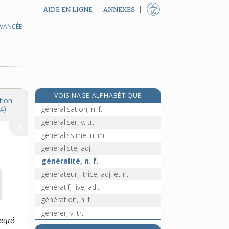
AIDE EN LIGNE
ANNEXES
AVANCÉE
générale [I], n. f.
générale [II], n. f.
généralement, adv.
généralice, adj.
généralisable, adj.
VOISINAGE ALPHABÉTIQUE
généralisateur, -trice, adj.
tion
généralisation, n. f.
4)
généraliser, v. tr.
généralissime, n. m.
généraliste, adj.
généralité, n. f.
générateur, -trice, adj. et n.
génératif, -ive, adj.
génération, n. f.
générer, v. tr.
egré
généreusement, adv.