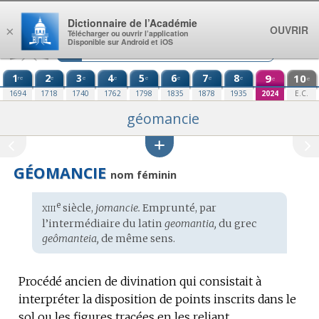
Aller au contenu
Dictionnaire de l’Académie
OUVRIR
×
Télécharger ou ouvrir l’application
Disponible sur Android et iOS
1
2
3
4
5
6
7
8
9
10
re
e
e
e
e
e
e
e
e
e
1694
1718
1740
1762
1798
1835
1878
1935
2024
E.C.
géomancie
GÉOMANCIE
nom féminin
xiii
e
Étymologie
siècle,
jomancie.
Emprunté, par
:
l’intermédiaire du
latin
geomantia,
du
grec
geômanteia,
de même sens.
Procédé ancien de divination qui consistait à
interpréter la disposition de points inscrits dans le
sol ou les figures tracées en les reliant.