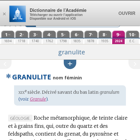
Aller au contenu
Dictionnaire de l’Académie
OUVRIR
×
Télécharger ou ouvrir l’application
Disponible sur Android et iOS
1
2
3
4
5
6
7
8
9
10
re
e
e
e
e
e
e
e
e
e
1694
1718
1740
1762
1798
1835
1878
1935
2024
E.C.
granulite
✻
GRANULITE
nom féminin
xix
e
Étymologie
siècle. Dérivé savant du
bas latin
granulum
:
(voir
Granule
).
Roche métamorphique, de teinte claire
MARQUE
GÉOLOGIE.
et à grains fins, qui, outre du quartz et des
DE
feldspaths, contient du grenat, du pyroxène et
DOMAINE