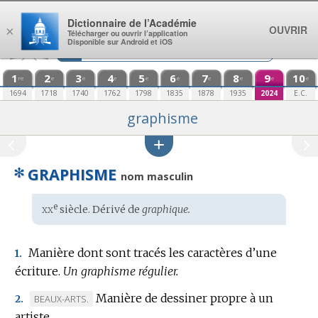
Aller au contenu
Dictionnaire de l’Académie
OUVRIR
×
Télécharger ou ouvrir l’application
Disponible sur Android et iOS
1
2
3
4
5
6
7
8
9
10
re
e
e
e
e
e
e
e
e
e
1694
1718
1740
1762
1798
1835
1878
1935
2024
E.C.
graphisme
✻
GRAPHISME
nom masculin
xx
e
Étymologie
siècle. Dérivé de
graphique.
:
Manière dont sont tracés les caractères d’une
1.
écriture.
Un graphisme régulier.
Manière de dessiner propre à un
MARQUE
BEAUX-ARTS.
2.
artiste.
DE