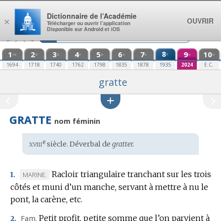
Aller au contenu
Dictionnaire de l’Académie
OUVRIR
×
Télécharger ou ouvrir l’application
Disponible sur Android et iOS
1
2
3
4
5
6
7
8
9
10
e
re
e
e
e
e
e
e
e
e
1694
1718
1740
1762
1798
1835
1878
1935
2024
E.C.
gratte
GRATTE
nom féminin
xviii
e
Étymologie
siècle. Déverbal de
gratter.
:
Racloir triangulaire tranchant sur les trois
MARQUE
MARINE.
1.
côtés et muni d’un manche, servant à mettre à nu le
DE
pont, la carène, etc.
DOMAINE
:
Fam.
Petit profit, petite somme que l’on parvient à
2.