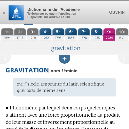
Aller au contenu
Dictionnaire de l’Académie
OUVRIR
×
Télécharger ou ouvrir l’application
Disponible sur Android et iOS
1
2
3
4
5
6
7
8
9
10
e
e
e
e
e
re
e
e
e
e
1694
1718
1740
1762
1798
1835
1878
1935
2024
E.C.
gravitation
GRAVITATION
nom féminin
xviii
e
Étymologie
siècle. Emprunté du
latin scientifique
:
gravitatio,
de même sens.
■
Phénomène par lequel deux corps quelconques
s’attirent avec une force proportionnelle au produit
de leur masse et inversement proportionnelle au