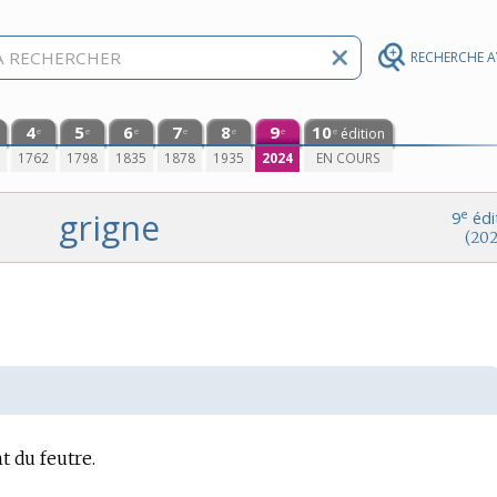
RECHERCHE 
4
5
6
7
8
9
10
édition
e
e
e
e
e
e
e
0
1762
1798
1835
1878
1935
2024
EN COURS
grigne
e
9
édi
(202
t du feutre.