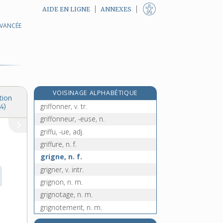
AIDE EN LIGNE
ANNEXES
AVANCÉE
griffer, v. tr.
griffeton, n. m.
griffeur, -euse, adj.
griffon [I], n. m.
griffon [II], n. m.
VOISINAGE ALPHABÉTIQUE
griffonnage, n. m.
tion
griffonner, v. tr.
4)
griffonneur, -euse, n.
griffu, -ue, adj.
griffure, n. f.
grigne, n. f.
grigner, v. intr.
grignon, n. m.
grignotage, n. m.
grignotement, n. m.
grignoter, v. tr.