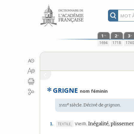
Aller au contenu
1
2
3
re
e
e
1694
1718
174
✻
GRIGNE
nom féminin
xviii
e
Étymologie
siècle. Dérivé de
grignon.
:
Vieilli.
Inégalité, plissemen
MARQUE
TEXTILE.
1.
DE