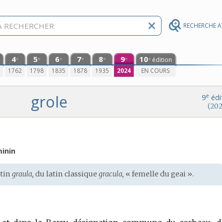
RECHERCHE 
4
5
6
7
8
9
10
édition
e
e
e
e
e
e
e
0
1762
1798
1835
1878
1935
2024
EN COURS
grole
e
9
édi
(202
inin
atin
graula,
du
latin classique
gracula,
« femelle du geai ».