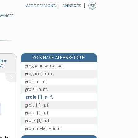
AIDE EN LIGNE
ANNEXES
AVANCÉE
grognard, -arde, adj. et n.
grognasser, v. intr.
grogne, n. f.
grognement, n. m.
grogner, v. intr.
VOISINAGE ALPHABÉTIQUE
grognerie, n. f.
tion
grogneur, -euse, adj.
4)
grognon, n. m.
groin, n. m.
groisil, n. m.
grole [I], n. f.
grole [II], n. f.
grolle [I], n. f.
grolle [II], n. f.
grommeler, v. intr.
grommellement, n. m.