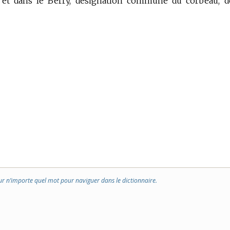
 et dans le Berry, désignation commune du corbeau, d
ur n’importe quel mot pour naviguer dans le dictionnaire.