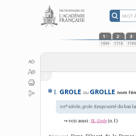
Aller au contenu
1
2
3
re
e
e
1694
1718
174
✻
GROLE
GROLLE
I.
ou
nom fém
xvi
e
Étymologie
siècle,
grole.
Emprunté du
bas l
:
↪
voir aussi :
II.
Grole
(n. f.)