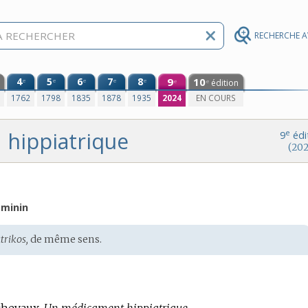
RECHERCHE 
4
5
6
7
8
9
10
e
e
e
e
e
édition
e
e
0
1762
1798
1835
1878
1935
2024
EN COURS
hippiatrique
e
9
édi
(202
éminin
trikos,
de même sens.
 chevaux.
Un médicament hippiatrique.