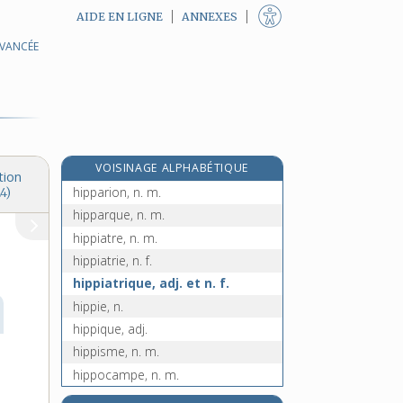
AIDE EN LIGNE
ANNEXES
AVANCÉE
hindouisme, n. m.
hindouiste, adj.
hindoustani, n. m.
hip !, interj.
hip-hop, n. m. inv.
VOISINAGE ALPHABÉTIQUE
hipp(o)-, préf.
tion
hipparion, n. m.
4)
hipparque, n. m.
hippiatre, n. m.
hippiatrie, n. f.
hippiatrique, adj. et n. f.
hippie, n.
hippique, adj.
hippisme, n. m.
hippocampe, n. m.
hippocastanacées, n. f. pl.