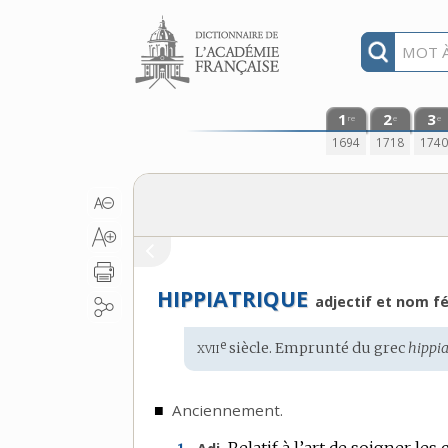
Aller au contenu
1
2
3
re
e
e
1694
1718
174
HIPPIATRIQUE
adjectif et nom f
xvii
e
Étymologie
siècle. Emprunté du
grec
hippia
:
■
Anciennement.
Relatif à l’art de soigner les