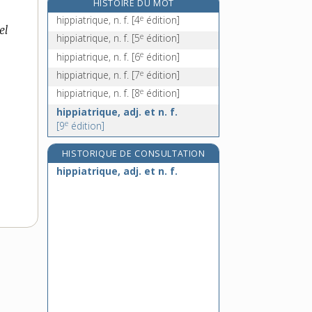
HISTOIRE DU MOT
e
hippocentaure, n. m.
[7
édition]
e
hippiatrique, n. f.
[4
édition]
el
hippocratique, adj.
e
hippiatrique, n. f.
[5
édition]
hippocratisme, n. m.
e
hippiatrique, n. f.
[6
édition]
e
hippocrène, n. f.
[7
édition]
e
hippiatrique, n. f.
[7
édition]
e
hippiatrique, n. f.
[8
édition]
hippiatrique, adj. et n. f.
e
[9
édition]
HISTORIQUE DE CONSULTATION
hippiatrique, adj. et n. f.