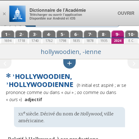
Aller au contenu
Dictionnaire de l’Académie
OUVRIR
×
Télécharger ou ouvrir l’application
Disponible sur Android et iOS
1
2
3
4
5
6
7
8
9
10
re
e
e
e
e
e
e
e
e
e
1694
1718
1740
1762
1798
1835
1878
1935
2024
E.C.
hollywoodien, -ienne
✻
HOLLYWOODIEN,
’
HOLLYWOODIENNE
Prononciation
’
(
h
initial est aspiré ;
w
se
:
prononce comme
ou
dans «
oui
» ;
oo
comme
ou
dans
«
ours
»)
adjectif
xx
e
Étymologie
siècle. Dérivé du
nom
de
Hollywood,
ville
:
américaine.