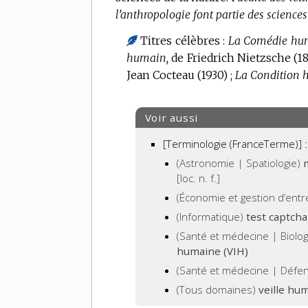
l’anthropologie font partie des scienc
Titres célèbres :
La Comédie hu
humain,
de Friedrich Nietzsche (18
Jean Cocteau (1930) ;
La Condition 
Voir aussi
[Terminologie (FranceTerme)] :
(Astronomie | Spatiologie)
[loc. n. f.]
(Économie et gestion d’entr
(Informatique)
test captch
(Santé et médecine | Biolo
humaine (VIH)
(Santé et médecine | Défe
(Tous domaines)
veille hu