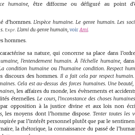
nce humaine,
être difforme ou défiguré au point d’
sé d’hommes.
L’espèce humaine.
Le genre humain.
Les soci
s.
Expr.
L’ami du genre humain,
voir
Ami
.
des hommes.
aractérise sa nature, qui concerne sa place dans l’ordr
humaine, l’entendement humain.
À l’échelle humaine,
dans
La condition humaine
ou
l’humaine condition.
Respect hum
es discours des hommes.
Il a fait cela par respect humain.
maines.
Cela est au-dessus des forces humaines.
Une beauté,
maines,
les affaires du monde, les évènements et accident
ités éternelles.
Le cours, l’inconstance des choses humaines
par opposition à la justice divine et aux lois non écri
s,
les moyens dont l’homme dispose.
Tenter toutes les v
nspirée par l’intérêt personnel plutôt que par le sentimen
maire, la rhétorique, la connaissance du passé de l’human