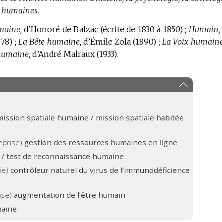
es humaines.
maine,
d’Honoré de Balzac (écrite de 1830 à 1850) ;
Humain, 
78) ;
La Bête humaine,
d’Émile Zola (1890) ;
La Voix humaine
humaine,
d’André Malraux (1933).
mission spatiale humaine / mission spatiale habitée
eprise)
gestion des ressources humaines en ligne
a / test de reconnaissance humaine
gie)
contrôleur naturel du virus de l’immunodéficience
nse)
augmentation de l’être humain
maine