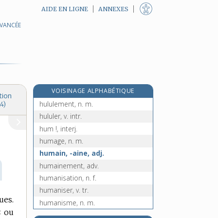
AIDE EN LIGNE
ANNEXES
AVANCÉE
huitièmement, adv.
huître, n. f.
huit-reflets, n. m. inv.
huîtrier, -ière, adj. et n.
e
hulot, n. m.
[7
édition]
VOISINAGE ALPHABÉTIQUE
hulotte, n. f.
tion
hululement, n. m.
4)
hululer, v. intr.
hum !, interj.
humage, n. m.
humain, -aine, adj.
humainement, adv.
humanisation, n. f.
humaniser, v. tr.
ues.
humanisme, n. m.
s
ou
humaniste, n. m.