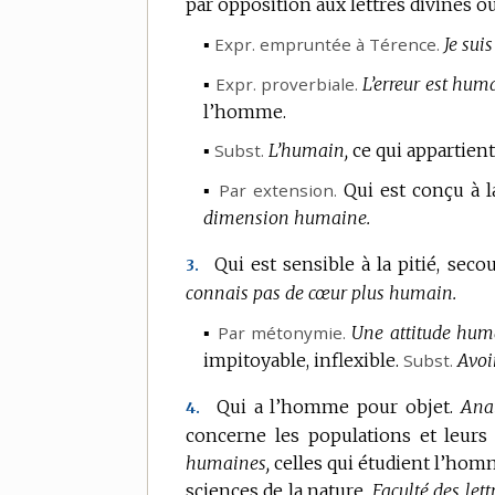
par opposition aux lettres divines ou
▪
Expr.
empruntée à Térence.
Je sui
▪
Expr.
proverbiale.
L’erreur est hum
l’homme.
▪
Subst.
L’humain,
ce qui appartien
▪
Par extension.
Qui est conçu à 
dimension humaine.
Qui est sensible à la pitié, secou
3.
connais pas de cœur plus humain.
▪
Par métonymie.
Une attitude hum
impitoyable, inflexible.
Subst.
Avoi
Qui a l’homme pour objet.
Anat
4.
concerne les populations et leurs 
humaines,
celles qui étudient l’hom
sciences de la nature.
Faculté des let