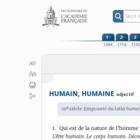
Aller au contenu
1
2
3
re
e
e
1694
1718
174
HUMAIN, HUMAINE
adjectif
xii
e
Étymologie
siècle. Emprunté du
latin
human
:
Qui est de la nature de l’homme e
1.
L’être humain.
Le corps humain.
Déco