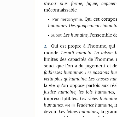
n’avoir plus forme, figure, appare
méconnaissable.
▪
Par métonymie.
Qui est compo
humaines.
Des groupements humain
▪
Subst.
Les humains,
l’ensemble 
Qui est propre à l’homme, qui c
2.
monde.
L’esprit humain.
La raison 
limites des capacités de l’homme.
souci que l’on a du jugement et d
faiblesses humaines.
Les passions hu
vertu plus qu’humaine.
Les choses hu
la vie, qu’on oppose parfois aux réal
justice humaine, les lois humaines,
imprescriptibles.
Les voies humaine
humaines.
Vieilli.
Prudence humaine,
i
devoir.
Les lettres humaines,
la gram