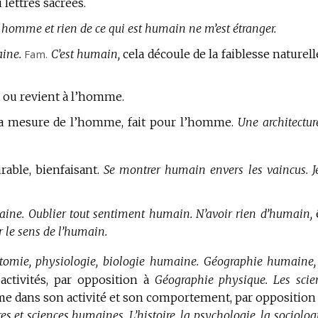
 lettres sacrées.
s homme et rien de ce qui est humain ne m’est étranger.
aine.
Fam.
C’est humain,
cela découle de la faiblesse naturell
t ou revient à l’homme.
la mesure de l’homme, fait pour l’homme.
Une architectur
rable, bienfaisant.
Se montrer humain envers les vaincus.
J
aine.
Oublier tout sentiment humain.
N’avoir rien d’humain,
r le sens de l’humain.
omie, physiologie, biologie humaine.
Géographie humaine,
activités, par opposition à
Géographie physique.
Les scie
me dans son activité et son comportement, par opposition
tres et sciences humaines.
L’histoire, la psychologie, la sociolog