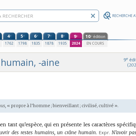
RECHERCHE 
4
5
6
7
8
9
10
e
e
e
e
e
édition
e
e
0
1762
1798
1835
1878
1935
2024
EN COURS
humain, -aine
e
9
édi
(202
us,
« propre à l’homme ; bienveillant ; civilisé, cultivé ».
n tant qu’espèce, qui en présente les caractères spécifiq
uvrir des restes humains, un crâne humain.
Expr.
N’avoir pa