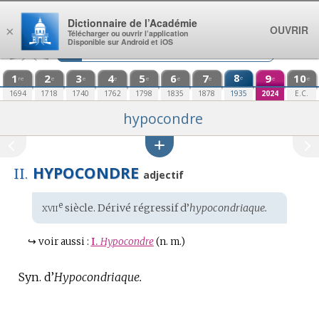
Aller au contenu
Dictionnaire de l’Académie
OUVRIR
×
Télécharger ou ouvrir l’application
Disponible sur Android et iOS
1
2
3
4
5
6
7
8
9
10
e
re
e
e
e
e
e
e
e
e
1694
1718
1740
1762
1798
1835
1878
1935
2024
E.C.
hypocondre
HYPOCONDRE
II.
adjectif
xvii
e
Étymologie
siècle. Dérivé régressif d’
hypocondriaque.
:
↪
voir aussi :
I.
Hypocondre
(n. m.)
Syn. d’
Hypocondriaque.