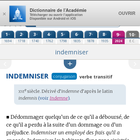
Aller au contenu
Dictionnaire de l’Académie
OUVRIR
×
Télécharger ou ouvrir l’application
Disponible sur Android et iOS
1
2
3
4
5
6
7
8
9
10
re
e
e
e
e
e
e
e
e
e
1694
1718
1740
1762
1798
1835
1878
1935
2024
E.C.
indemniser
INDEMNISER
conjugaison
verbe transitif
xvi
e
Étymologie
siècle. Dérivé d’
indemne
d’après le
latin
:
indemnis
(voir
Indemne
).
■
Dédommager quelqu’un de ce qu’il a déboursé, de
ce qu’il a perdu à la suite d’un dommage ou d’un
préjudice.
Indemniser un employé des frais qu’il a