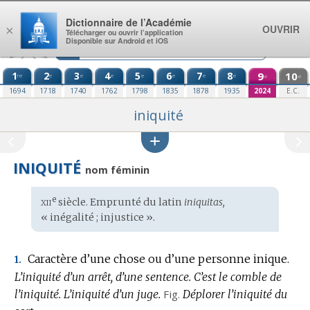
Aller au contenu
Dictionnaire de l’Académie
OUVRIR
×
Télécharger ou ouvrir l’application
Disponible sur Android et iOS
1
2
3
4
5
6
7
8
9
10
re
e
e
e
e
e
e
e
e
e
1694
1718
1740
1762
1798
1835
1878
1935
2024
E.C.
iniquité
INIQUITÉ
nom féminin
xii
e
Étymologie
siècle. Emprunté du
latin
iniquitas,
:
« inégalité ; injustice ».
Caractère d’une chose ou d’une personne inique.
1.
L’iniquité d’un arrêt, d’une sentence.
C’est le comble de
l’iniquité.
L’iniquité d’un juge.
Fig.
Déplorer l’iniquité du