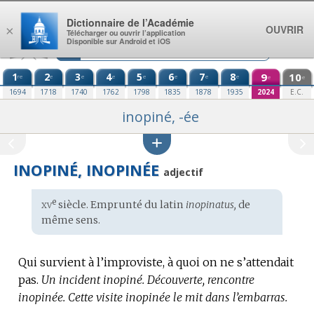
Aller au contenu
Dictionnaire de l’Académie
OUVRIR
×
Télécharger ou ouvrir l’application
Disponible sur Android et iOS
1
2
3
4
5
6
7
8
9
10
re
e
e
e
e
e
e
e
e
e
1694
1718
1740
1762
1798
1835
1878
1935
2024
E.C.
inopiné, -ée
INOPINÉ, INOPINÉE
adjectif
xv
e
Étymologie
siècle. Emprunté du
latin
inopinatus,
de
:
même sens.
Qui survient à l’improviste, à quoi on ne s’attendait
pas.
Un incident inopiné.
Découverte, rencontre
inopinée.
Cette visite inopinée le mit dans l’embarras.