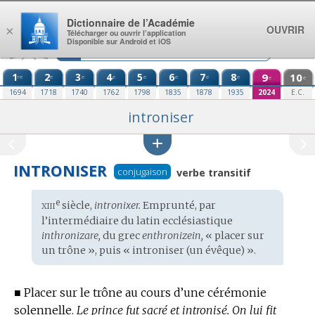
Aller au contenu
Dictionnaire de l’Académie
OUVRIR
×
Télécharger ou ouvrir l’application
Disponible sur Android et iOS
1
2
3
4
5
6
7
8
9
10
re
e
e
e
e
e
e
e
e
e
1694
1718
1740
1762
1798
1835
1878
1935
2024
E.C.
introniser
INTRONISER
conjugaison
verbe transitif
xiii
e
Étymologie
siècle,
intronixer.
Emprunté, par
:
l’intermédiaire du
latin ecclésiastique
inthronizare,
du
grec
enthronizein,
« placer sur
un trône », puis « introniser (un évêque) ».
■
Placer sur le trône au cours d’une cérémonie
solennelle.
Le prince fut sacré et intronisé.
On lui fit