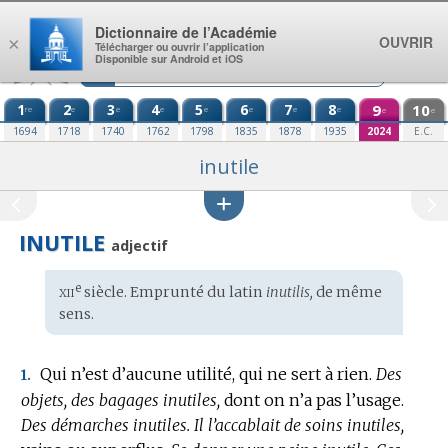
Aller au contenu
Dictionnaire de l’Académie
OUVRIR
×
Télécharger ou ouvrir l’application
Disponible sur Android et iOS
1
2
3
4
5
6
7
8
9
10
re
e
e
e
e
e
e
e
e
e
1694
1718
1740
1762
1798
1835
1878
1935
2024
E.C.
inutile
INUTILE
adjectif
xii
e
Étymologie
siècle. Emprunté du
latin
inutilis,
de même
:
sens.
Qui n’est d’aucune utilité, qui ne sert à rien.
Des
1.
objets, des bagages inutiles,
dont on n’a pas l’usage.
Des démarches inutiles.
Il l’accablait de soins inutiles,