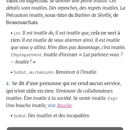
vains ou superflus.
Se donner une peine inutile.
Ces
détails sont inutiles.
Des reproches, des regrets inutiles.
La
Précaution inutile,
sous-titre du
Barbier de Séville,
de
Beaumarchais.
▪
Loc.
Il est inutile de, il est inutile que,
cela ne sert à
rien.
Il est inutile de vous alarmer ainsi.
Il est inutile
que vous y alliez.
N’en dites pas davantage, c’est inutile.
Elliptiquement.
Inutile d’insister.
« Lui parlerez-vous ?
– Inutile ! »
▪
Subst.
, au masculin.
Renoncer à l’inutile.
Se dit d’une personne qui ne rend aucun service,
2.
qui n’est utile en rien.
S’entourer de collaborateurs
inutiles.
Être inutile à la société.
Se sentir inutile.
Expr.
Une bouche inutile,
voir
Bouche
.
▪
Subst.
Des inutiles et des incapables.