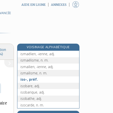
AIDE EN LIGNE
ANNEXES
AVANCÉE
islamiser, v. tr.
islamisme, n. m.
islamiste, adj.
islamophobe, adj.
islamophobie, n. f.
VOISINAGE ALPHABÉTIQUE
islandais, -aise, adj. et n.
tion
ismaélien, -ienne, adj.
4)
ismaélisme, n. m.
ismaïlien, -ienne, adj.
ismaïlisme, n. m.
iso-, préf.
isobare, adj.
isobarique, adj.
isobathe, adj.
aire
isocarde, n. m.
isocèle, adj.