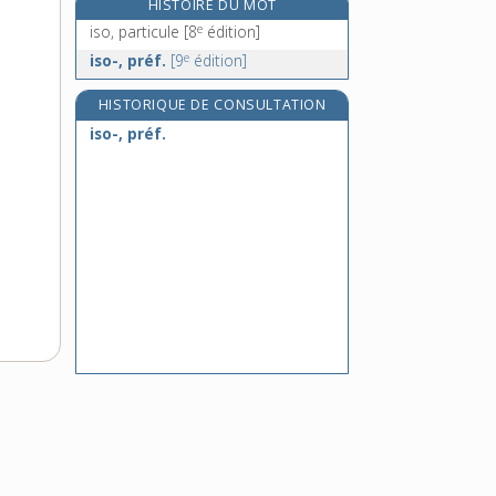
HISTOIRE DU MOT
isochore, adj.
e
iso, particule
[8
édition]
isochromatique, adj.
e
iso-, préf.
[9
édition]
isochrone, adj.
isochronisme, n. m.
HISTORIQUE DE CONSULTATION
iso-, préf.