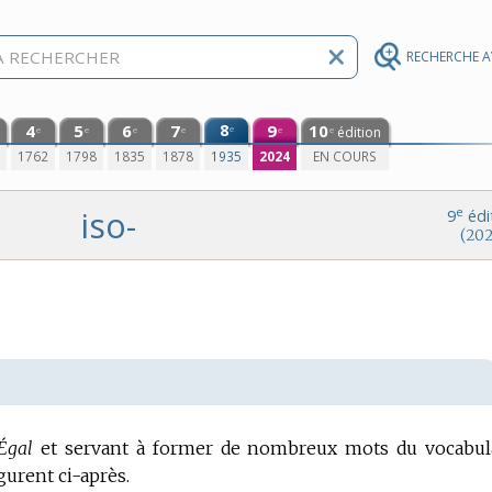
RECHERCHE 
4
5
6
7
8
9
10
e
édition
e
e
e
e
e
e
0
1762
1798
1835
1878
1935
2024
EN COURS
iso-
e
9
édi
(202
Égal
et servant à former de nombreux mots du vocabul
gurent ci-après.