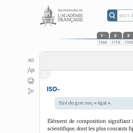
Aller au contenu
1
2
3
re
e
e
1694
1718
174
ISO-
Étymologie
Tiré du
grec
isos,
« égal ».
:
Élément de composition signifiant
scientifique, dont les plus courants fi