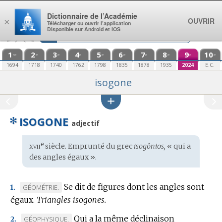
Aller au contenu
Dictionnaire de l’Académie
OUVRIR
×
Télécharger ou ouvrir l’application
Disponible sur Android et iOS
1
2
3
4
5
6
7
8
9
10
re
e
e
e
e
e
e
e
e
e
1694
1718
1740
1762
1798
1835
1878
1935
2024
E.C.
isogone
✻
ISOGONE
adjectif
xvii
e
Étymologie
siècle. Emprunté du
grec
isogônios,
« qui a
:
des angles égaux ».
Se dit de figures dont les angles sont
MARQUE
GÉOMÉTRIE.
1.
égaux.
DE
Triangles isogones.
DOMAINE
Qui a la même déclinaison
MARQUE
GÉOPHYSIQUE.
2.