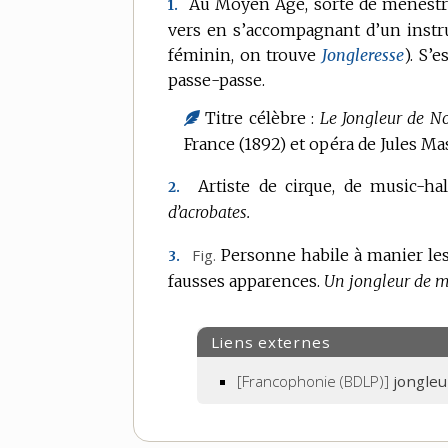
Au Moyen Âge, sorte de ménestrel 
1.
vers en s’accompagnant d’un instrum
féminin, on trouve
Jongleresse
).
S’e
passe-passe.
Titre célèbre :
Le Jongleur de N
France (1892) et opéra de Jules Ma
Artiste de cirque, de music-ha
2.
d’acrobates.
Fig.
Personne habile à manier les
3.
fausses apparences.
Un jongleur de mo
Liens externes
[Francophonie (BDLP)]
jongleu