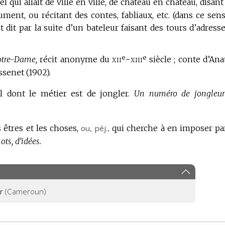
qui allait de ville en ville, de château en château, disant
ent, ou récitant des contes, fabliaux, etc. (dans ce sens
st dit par la suite d’un bateleur faisant des tours d’adresse
e
e
xii
-xiii
otre-Dame,
récit anonyme du
siècle ; conte d’Ana
ssenet (1902).
ll dont le métier est de jongler.
Un numéro de jongleur
 êtres et les choses,
ou,
péj.
,
qui cherche à en imposer pa
ts, d’idées.
r
(Cameroun)