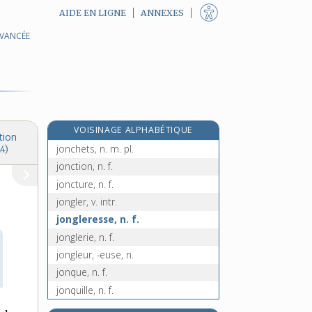
AIDE EN LIGNE
ANNEXES
AVANCÉE
jonchaie, n. f.
jonchée [I], n. f.
jonchée [II], n. f.
joncher, v. tr.
joncheraie, n. f.
VOISINAGE ALPHABÉTIQUE
jonchère, n. f.
tion
jonchets, n. m. pl.
4)
jonction, n. f.
joncture, n. f.
jongler, v. intr.
jongleresse, n. f.
jonglerie, n. f.
jongleur, -euse, n.
jonque, n. f.
jonquille, n. f.
e
jon-thlaspi, n. m.
[5
édition]