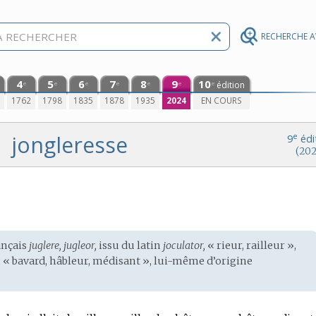
RECHERCHE 
4
5
6
7
8
9
10
édition
e
e
e
e
e
e
e
0
1762
1798
1835
1878
1935
2024
EN COURS
jongleresse
e
9
édi
(202
ançais
juglere, jugleor,
issu du
latin
joculator,
« rieur, railleur »,
,
« bavard, hâbleur, médisant », lui-même d’origine