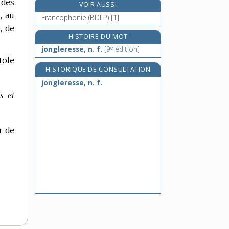
 des
VOIR AUSSI
jordanien, -enne, adj.
, au
Francophonie (BDLP) [1]
joseph [I], n. m.
, de
joseph [II], adj. inv.
HISTOIRE DU MOT
e
joséphisme, n. m.
jongleresse, n. f.
[9
édition]
tole
HISTORIQUE DE CONSULTATION
jongleresse, n. f.
s et
r de