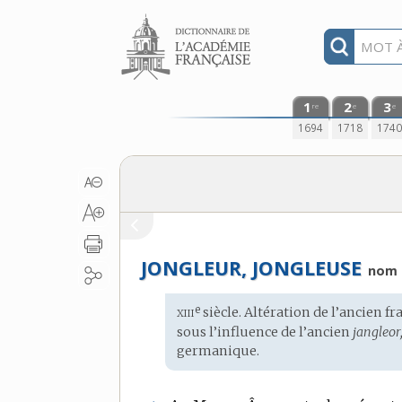
Aller au contenu
1
2
3
re
e
e
1694
1718
174
JONGLEUR, JONGLEUSE
nom
xiii
e
Étymologie
siècle. Altération de l’
ancien fr
:
sous l’influence de l’ancien
jangleor
germanique
.