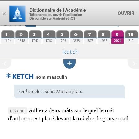
Aller au contenu
Dictionnaire de l’Académie
OUVRIR
×
Télécharger ou ouvrir l’application
Disponible sur Android et iOS
1
2
3
4
5
6
7
8
9
10
re
e
e
e
e
e
e
e
e
e
1694
1718
1740
1762
1798
1835
1878
1935
2024
E.C.
ketch
✻
KETCH
nom masculin
xvii
e
Étymologie
siècle,
cache.
Mot
anglais
.
:
Voilier à deux mâts sur lequel le mât
MARQUE
MARINE.
d’artimon est placé devant la mèche de gouvernail.
DE
DOMAINE
: