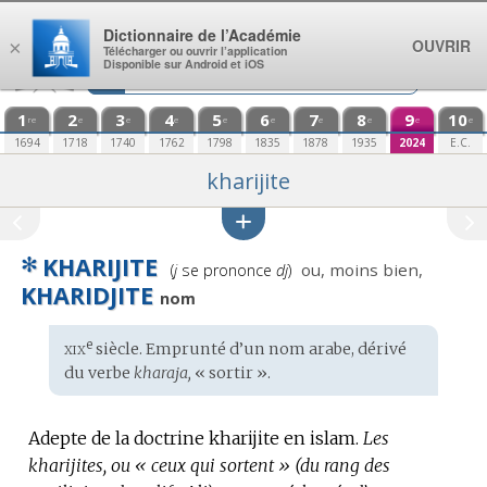
Aller au contenu
Dictionnaire de l’Académie
OUVRIR
×
Télécharger ou ouvrir l’application
Disponible sur Android et iOS
1
2
3
4
5
6
7
8
9
10
re
e
e
e
e
e
e
e
e
e
1694
1718
1740
1762
1798
1835
1878
1935
2024
E.C.
kharijite
✻
KHARIJITE
Prononciation
ou, moins bien,
(
j
se prononce
dj
)
:
KHARIDJITE
nom
xix
e
Étymologie
siècle. Emprunté d’un nom
arabe
, dérivé
:
du verbe
kharaja,
« sortir ».
Adepte de la doctrine kharijite en islam.
Les
kharijites, ou « ceux qui sortent » (du rang des