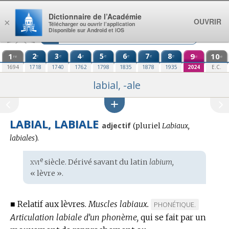
Aller au contenu
Dictionnaire de l’Académie
OUVRIR
×
Télécharger ou ouvrir l’application
Disponible sur Android et iOS
1
2
3
4
5
6
7
8
9
10
e
e
e
e
e
e
e
re
e
e
1694
1718
1740
1762
1798
1835
1878
1935
2024
E.C.
labial, -ale
LABIAL, LABIALE
adjectif
(
pluriel
Labiaux,
labiales
).
xvi
e
Étymologie
siècle. Dérivé savant du
latin
labium,
:
« lèvre ».
■
Relatif aux lèvres.
Muscles labiaux.
MARQUE
PHONÉTIQUE.
Articulation labiale d’un phonème,
qui se fait par un
DE