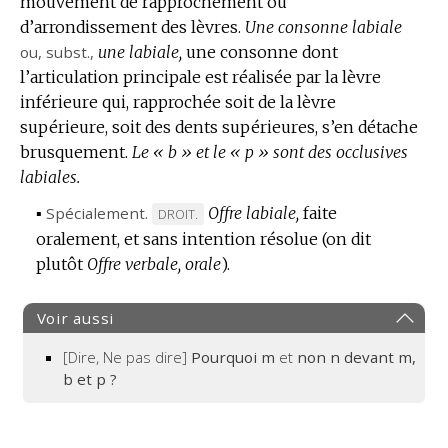
mouvement de rapprochement ou
DOMAINE
d’arrondissement des lèvres.
Une consonne labiale
:
ou,
subst.
,
une labiale,
une consonne dont
l’articulation principale est réalisée par la lèvre
inférieure qui, rapprochée soit de la lèvre
supérieure, soit des dents supérieures, s’en détache
brusquement.
Le « b » et le « p » sont des occlusives
labiales.
▪
Spécialement.
Offre labiale,
faite
MARQUE
DROIT.
oralement, et sans intention résolue (on dit
DE
plutôt
Offre verbale, orale
DOMAINE
).
:
Voir aussi
[Dire, Ne pas dire]
Pourquoi m
et
non n devant m,
b et p ?