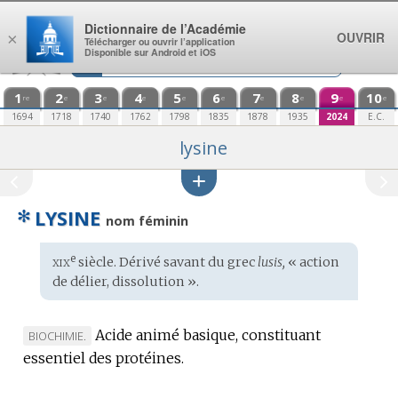
Aller au contenu
Dictionnaire de l’Académie
OUVRIR
×
Télécharger ou ouvrir l’application
Disponible sur Android et iOS
1
2
3
4
5
6
7
8
9
10
re
e
e
e
e
e
e
e
e
e
1694
1718
1740
1762
1798
1835
1878
1935
2024
E.C.
lysine
✻
LYSINE
nom féminin
xix
e
Étymologie
siècle. Dérivé savant du
grec
lusis,
« action
:
de délier, dissolution ».
Acide animé basique, constituant
MARQUE
BIOCHIMIE.
essentiel des protéines.
DE
DOMAINE