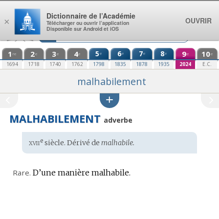
Aller au contenu
Dictionnaire de l’Académie
OUVRIR
×
Télécharger ou ouvrir l’application
Disponible sur Android et iOS
1
2
3
4
5
6
7
8
9
10
e
e
e
e
re
e
e
e
e
e
1694
1718
1740
1762
1798
1835
1878
1935
2024
E.C.
malhabilement
MALHABILEMENT
adverbe
xvii
e
Étymologie
siècle. Dérivé de
malhabile.
:
Rare.
D’une manière malhabile.