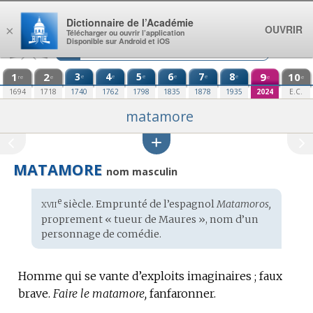
Aller au contenu
Dictionnaire de l’Académie
OUVRIR
×
Télécharger ou ouvrir l’application
Disponible sur Android et iOS
1
2
3
4
5
6
7
8
9
10
e
e
e
e
e
e
re
e
e
e
1694
1718
1740
1762
1798
1835
1878
1935
2024
E.C.
matamore
MATAMORE
nom masculin
xvii
e
Étymologie
siècle. Emprunté de l’
espagnol
Matamoros,
:
proprement « tueur de Maures »,
nom d’un
personnage
de comédie.
Homme qui se vante d’exploits imaginaires ; faux
brave.
Faire le matamore,
fanfaronner.