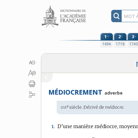
Aller au contenu
1
2
3
re
e
e
1694
1718
174
MÉDIOCREMENT
adverbe
xvi
e
Étymologie
siècle. Dérivé de
médiocre.
:
D’une manière médiocre, moyenn
1.