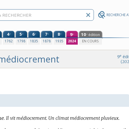
RECHERCHE 
4
5
6
7
8
9
10
e
e
e
e
e
édition
e
e
0
1762
1798
1835
1878
1935
2024
EN COURS
médiocrement
e
9
édi
(202
e.
Il vit médiocrement.
Un climat médiocrement pluvieux.