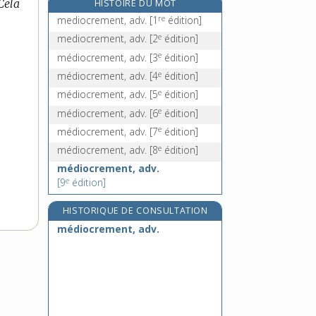
Cela
HISTOIRE DU MOT
méditatif, -ive, adj.
re
mediocrement, adv.
[1
édition]
méditation, n. f.
e
mediocrement, adv.
[2
édition]
méditer, v. tr.
e
médiocrement, adv.
[3
édition]
méditerrané, -ée, adj.
e
médiocrement, adv.
[4
édition]
e
médiocrement, adv.
[5
édition]
e
médiocrement, adv.
[6
édition]
e
médiocrement, adv.
[7
édition]
e
médiocrement, adv.
[8
édition]
médiocrement, adv.
e
[9
édition]
HISTORIQUE DE CONSULTATION
médiocrement, adv.