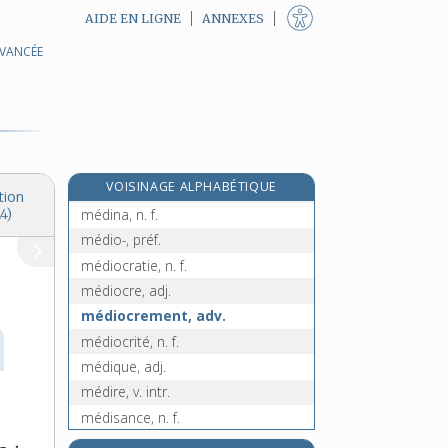
AIDE EN LIGNE
ANNEXES
AVANCÉE
médicopédagogique, adj.
médico-psychopédagogique, adj.
médico-social, -ale, adj.
médiéval, -ale, adj.
médiéviste, n.
e
VOISINAGE ALPHABÉTIQUE
médimne, n. m.
[7
édition]
tion
médina, n. f.
4)
médio-, préf.
médiocratie, n. f.
médiocre, adj.
médiocrement, adv.
médiocrité, n. f.
médique, adj.
médire, v. intr.
médisance, n. f.
médisant, -ante, adj.