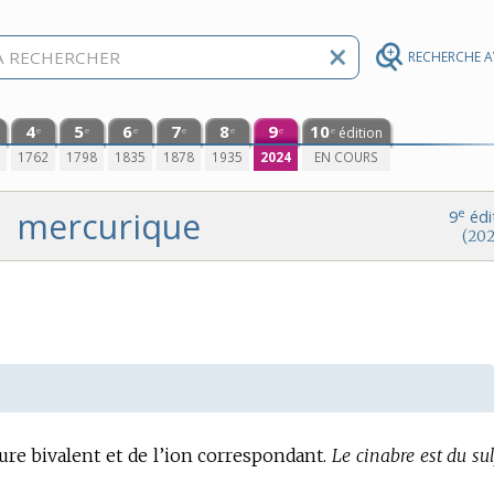
RECHERCHE 
4
5
6
7
8
9
10
édition
e
e
e
e
e
e
e
0
1762
1798
1835
1878
1935
2024
EN COURS
mercurique
e
9
édi
(202
re bivalent et de l’ion correspondant.
Le cinabre est du su