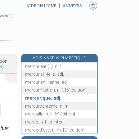
AIDE EN LIGNE
ANNEXES
AVANCÉE
mercredi, n. m.
Mercure [I], n. m.
mercure [II], n. m.
mercureux, -euse, adj.
mercuriale [I], n. f.
VOISINAGE ALPHABÉTIQUE
mercuriale [II], n. f.
tion
mercuriale [III], n. f.
4)
mercuriel, -ielle, adj.
mercurien, -ienne, adj.
e
mercurification, n. f.
[5
édition]
mercurique, adj.
mercurochrome, n. m.
e
merdaille, n. f.
[5
édition]
merde, n. f. et interj.
lfure
e
merde-d'oye, n. m.
[3
édition]
merdeux, -euse, adj.