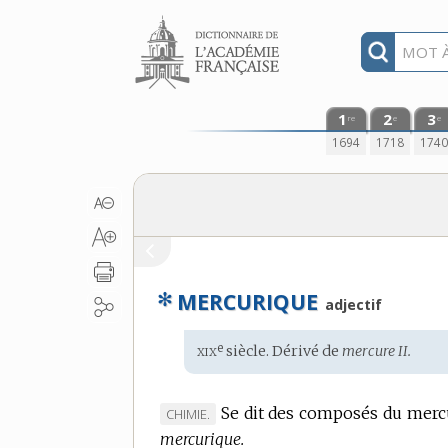
Aller au contenu
1
2
3
re
e
e
1694
1718
174
✻
MERCURIQUE
adjectif
xix
e
Étymologie
siècle. Dérivé de
mercure II.
:
Se dit des composés du mercu
MARQUE
CHIMIE.
mercurique.
DE