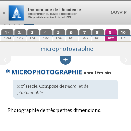
Aller au contenu
Dictionnaire de l’Académie
OUVRIR
×
Télécharger ou ouvrir l’application
Disponible sur Android et iOS
1
2
3
4
5
6
7
8
9
10
re
e
e
e
e
e
e
e
e
e
1694
1718
1740
1762
1798
1835
1878
1935
2024
E.C.
microphotographie
✻
MICROPHOTOGRAPHIE
nom féminin
xix
e
Étymologie
siècle. Composé de
micro‑
et de
:
photographie.
Photographie de très petites dimensions.