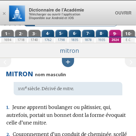
Aller au contenu
Dictionnaire de l’Académie
OUVRIR
×
Télécharger ou ouvrir l’application
Disponible sur Android et iOS
1
2
3
4
5
6
7
8
9
10
e
e
e
e
e
re
e
e
e
e
1694
1718
1740
1762
1798
1835
1878
1935
2024
E.C.
mitron
MITRON
nom masculin
xvii
e
Étymologie
siècle. Dérivé de
mitre.
:
Jeune apprenti boulanger ou pâtissier, qui,
1.
autrefois, portait un bonnet dont la forme évoquait
celle d’une mitre.
Couronnement d’un conduit de cheminée, scellé
2.