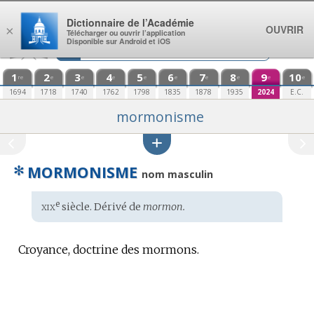
Aller au contenu
Dictionnaire de l’Académie
OUVRIR
×
Télécharger ou ouvrir l’application
Disponible sur Android et iOS
1
2
3
4
5
6
7
8
9
10
re
e
e
e
e
e
e
e
e
e
1694
1718
1740
1762
1798
1835
1878
1935
2024
E.C.
mormonisme
✻
MORMONISME
nom masculin
xix
e
Étymologie
siècle. Dérivé de
mormon.
:
Croyance, doctrine des mormons.