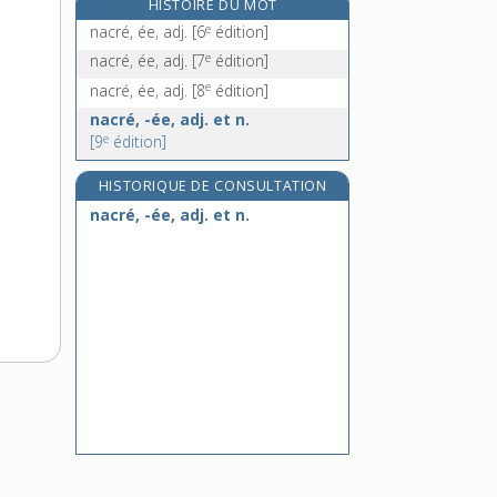
HISTOIRE DU MOT
nage, n. f.
e
nacré, ée, adj.
[6
édition]
e
nagée, n. f.
[7
édition]
e
nacré, ée, adj.
[7
édition]
nageoire, n. f.
e
nacré, ée, adj.
[8
édition]
nager, v. intr.
nacré, -ée, adj. et n.
e
[9
édition]
HISTORIQUE DE CONSULTATION
nacré, -ée, adj. et n.