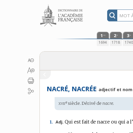
Aller au contenu
1
2
3
re
e
e
1694
1718
174
NACRÉ, NACRÉE
adjectif et nom
xvii
e
Étymologie
siècle. Dérivé de
nacre.
:
Qui est fait de nacre ou qui a l
Adj.
1.