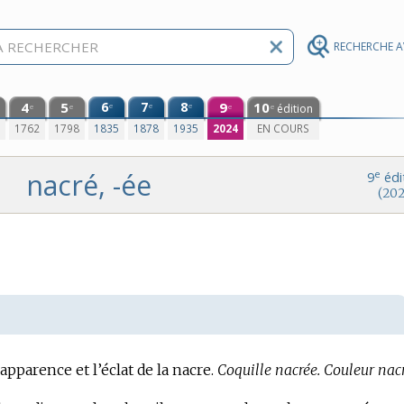
RECHERCHE 
4
5
6
7
8
9
10
e
e
e
édition
e
e
e
e
0
1762
1798
1835
1878
1935
2024
EN COURS
nacré, -ée
e
9
édi
(202
’apparence et l’éclat de la nacre.
Coquille nacrée.
Couleur nacr