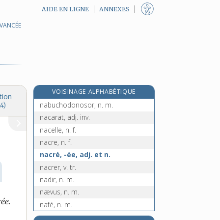
AIDE EN LIGNE
ANNEXES
AVANCÉE
nabab, n. m.
e
nababie, n. f.
[7
édition]
e
nabatéen, enne, adj.
[7
édition]
nabi, n. m.
nable, n. m.
VOISINAGE ALPHABÉTIQUE
nabot, -ote, n.
tion
nabuchodonosor, n. m.
4)
nacarat, adj. inv.
nacelle, n. f.
nacre, n. f.
nacré, -ée, adj. et n.
nacrer, v. tr.
nadir, n. m.
nævus, n. m.
ée.
nafé, n. m.
e
naffe, n. f.
[7
édition]