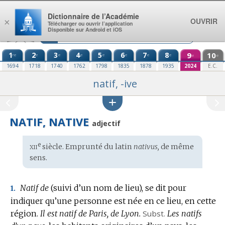
Aller au contenu
Dictionnaire de l’Académie
OUVRIR
×
Télécharger ou ouvrir l’application
Disponible sur Android et iOS
1
2
3
4
5
6
7
8
9
10
re
e
e
e
e
e
e
e
e
e
1694
1718
1740
1762
1798
1835
1878
1935
2024
E.C.
natif, -ive
NATIF, NATIVE
adjectif
xii
e
Étymologie
siècle. Emprunté du
latin
nativus,
de même
:
sens.
Natif de
(suivi d’un nom de lieu),
se dit pour
1.
indiquer qu’une personne est née en ce lieu, en cette
région.
Il est natif de Paris, de Lyon.
Subst.
Les natifs