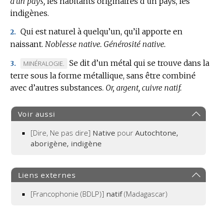
d’un pays,
les habitants originaires d’un pays, les
indigènes.
Qui est naturel à quelqu’un, qu’il apporte en
2.
naissant.
Noblesse native.
Générosité native.
Se dit d’un métal qui se trouve dans la
MARQUE
MINÉRALOGIE.
3.
terre sous la forme métallique, sans être combiné
DE
avec d’autres substances.
DOMAINE
Or, argent, cuivre natif.
:
Voir aussi
[Dire, Ne pas dire]
Native
pour
Autochtone,
aborigène, indigène
Liens externes
[Francophonie (BDLP)]
natif
(Madagascar)