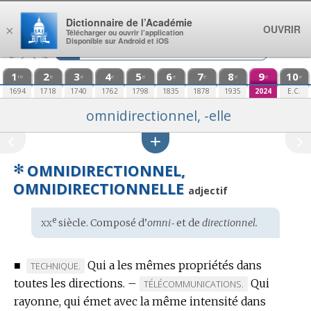
Aller au contenu
Dictionnaire de l’Académie
OUVRIR
×
Télécharger ou ouvrir l’application
Disponible sur Android et iOS
1
2
3
4
5
6
7
8
9
10
re
e
e
e
e
e
e
e
e
e
1694
1718
1740
1762
1798
1835
1878
1935
2024
E.C.
omnidirectionnel, -elle
✻
OMNIDIRECTIONNEL,
OMNIDIRECTIONNELLE
adjectif
xx
e
Étymologie
siècle. Composé d’
omni‑
et de
directionnel.
:
■
Qui a les mêmes propriétés dans
MARQUE
TECHNIQUE.
toutes les directions.
DE
–
Qui
MARQUE
TÉLÉCOMMUNICATIONS.
DOMAINE
rayonne, qui émet avec la même intensité dans
DE