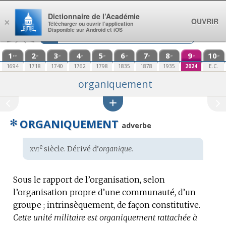
Aller au contenu
Dictionnaire de l’Académie
OUVRIR
×
Télécharger ou ouvrir l’application
Disponible sur Android et iOS
1
2
3
4
5
6
7
8
9
10
re
e
e
e
e
e
e
e
e
e
1694
1718
1740
1762
1798
1835
1878
1935
2024
E.C.
organiquement
✻
ORGANIQUEMENT
adverbe
xvi
e
Étymologie
siècle. Dérivé d’
organique.
:
Sous le rapport de l’organisation, selon
l’organisation propre d’une communauté, d’un
groupe ; intrinsèquement, de façon constitutive.
Cette unité militaire est organiquement rattachée à