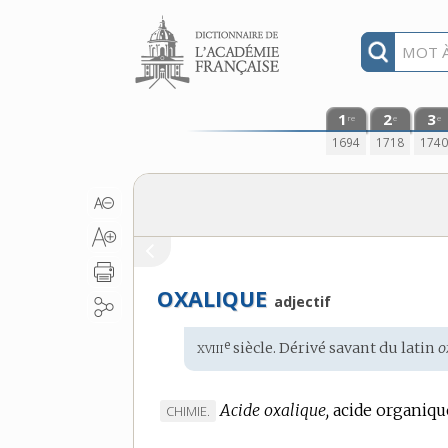
Aller au contenu
1
2
3
re
e
e
1694
1718
174
OXALIQUE
adjectif
xviii
e
Étymologie
siècle. Dérivé savant du
latin
o
:
Acide oxalique,
acide organique
MARQUE
CHIMIE.
DE