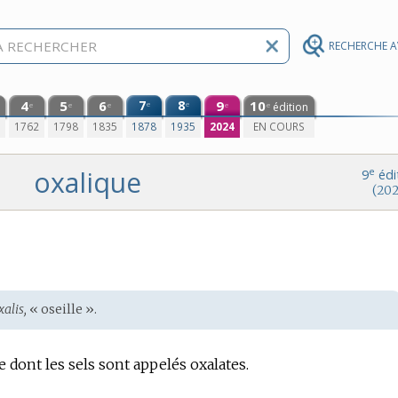
RECHERCHE 
4
5
6
7
8
9
10
e
e
édition
e
e
e
e
e
0
1762
1798
1835
1878
1935
2024
EN COURS
oxalique
e
9
édi
(202
xalis,
« oseille ».
 dont les sels sont appelés oxalates.