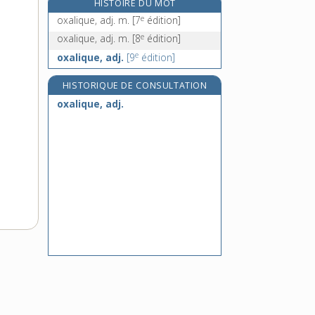
HISTOIRE DU MOT
oxyacide, n. m.
e
oxalique, adj. m.
[7
édition]
oxycarboné, -ée, adj.
e
oxalique, adj. m.
[8
édition]
oxychlorure, n. m.
e
oxalique, adj.
[9
édition]
oxycoupage, n. m.
HISTORIQUE DE CONSULTATION
oxalique, adj.