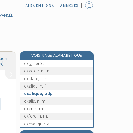
AIDE EN LIGNE
ANNEXES
AVANCÉE
ovoviviparité, n. f.
ovulaire, adj.
ovulation, n. f.
ovulatoire, adj.
ovule, n. m.
VOISINAGE ALPHABÉTIQUE
ovuler, v. intr.
tion
ox(y)-, préf.
4)
oxacide, n. m.
oxalate, n. m.
oxalide, n. f.
oxalique, adj.
oxalis, n. m.
oxer, n. m.
oxford, n. m.
oxhydrique, adj.
oxyacétylénique, adj.