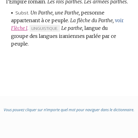
l’Empire romain.
Les rois parthes.
Les armées parthes.
▪
Subst.
Un Parthe, une Parthe,
personne
appartenant à ce peuple.
La flèche du Parthe,
voir
Le parthe,
langue du
Flèche I
.
MARQUE
LINGUISTIQUE.
groupe des langues iraniennes parlée par ce
DE
peuple.
DOMAINE
:
Vous pouvez cliquer sur n’importe quel mot pour naviguer dans le dictionnaire.