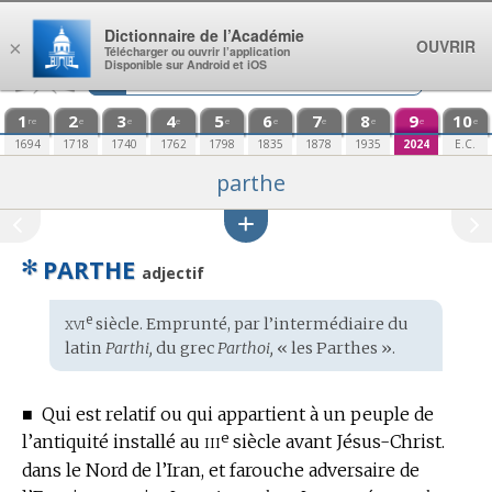
Aller au contenu
Dictionnaire de l’Académie
OUVRIR
×
Télécharger ou ouvrir l’application
Disponible sur Android et iOS
1
2
3
4
5
6
7
8
9
10
re
e
e
e
e
e
e
e
e
e
1694
1718
1740
1762
1798
1835
1878
1935
2024
E.C.
parthe
✻
PARTHE
adjectif
xvi
e
Étymologie
siècle. Emprunté, par l’intermédiaire du
:
latin
Parthi,
du
grec
Parthoi,
« les Parthes ».
■
Qui est relatif ou qui appartient à un peuple de
e
iii
l’antiquité installé au
siècle
avant Jésus-Christ.
dans le Nord de l’Iran, et farouche adversaire de