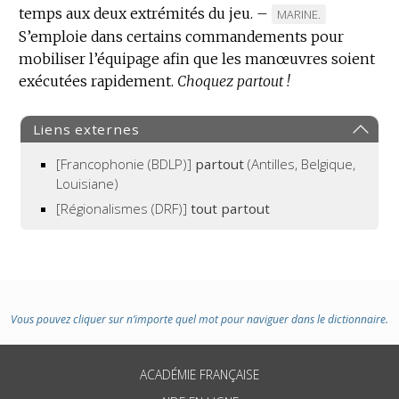
temps aux deux extrémités du jeu.
–
MARQUE
MARINE.
S’emploie dans certains commandements pour
DE
mobiliser l’équipage afin que les manœuvres soient
DOMAINE
exécutées rapidement.
Choquez partout !
:
Liens externes
[Francophonie (BDLP)]
partout
(Antilles, Belgique,
Louisiane)
[Régionalismes (DRF)]
tout partout
Vous pouvez cliquer sur n’importe quel mot pour naviguer dans le dictionnaire.
ACADÉMIE FRANÇAISE