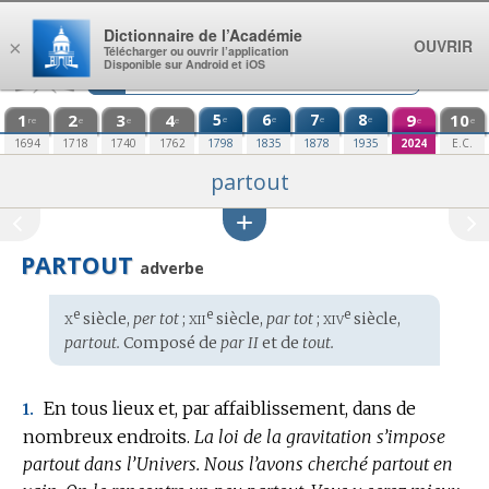
Aller au contenu
Dictionnaire de l’Académie
OUVRIR
×
Télécharger ou ouvrir l’application
Disponible sur Android et iOS
1
2
3
4
5
6
7
8
9
10
e
e
e
e
re
e
e
e
e
e
1694
1718
1740
1762
1798
1835
1878
1935
2024
E.C.
partout
PARTOUT
adverbe
x
xii
xiv
e
e
e
Étymologie
siècle,
per tot
;
siècle,
par tot
;
siècle,
:
partout.
Composé de
par II
et de
tout.
En tous lieux et, par affaiblissement, dans de
1.
nombreux endroits.
La loi de la gravitation s’impose
partout dans l’Univers.
Nous l’avons cherché partout en