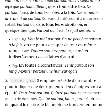
vain.
On le rencontre un peu partout.
Vous y serez mieux
reçu que partout ailleurs,
qu’en tout autre lieu.
De
partout
(
fam.
),
de tous les côtés à la fois.
Les ennemis
arrivaient de partout.
Servant d’antécédent à un pronom
relatif.
Partout où,
dans tous les endroits où, en
quelque lieu que.
Partout où il va, il se fait des amis.
▪
Expr.
fig.
Voir le mal partout.
On ne peut être partout
à la fois,
on ne peut s’occuper de tout en même
temps.
Fam.
Fourrer son nez partout,
se mêler
indiscrètement des affaires d’autrui.
▪
Fig.
En toutes circonstances.
Tenir partout son
rang.
Montrer partout une humeur égale.
S’emploie précédé d’un nombre
MARQUE
MARQUE
SPORTS.
JEUX.
2.
pour indiquer que deux joueurs, deux équipes sont à
DE
DE
égalité.
DOMAINE
Deux jeux partout.
DOMAINE
Quinze partout.
Spécialement.
Au jeu de dominos.
:
:
Quatre partout, blanc partout,
etc.,
se
dit quand le quatre, le blanc, etc. se trouvent en même