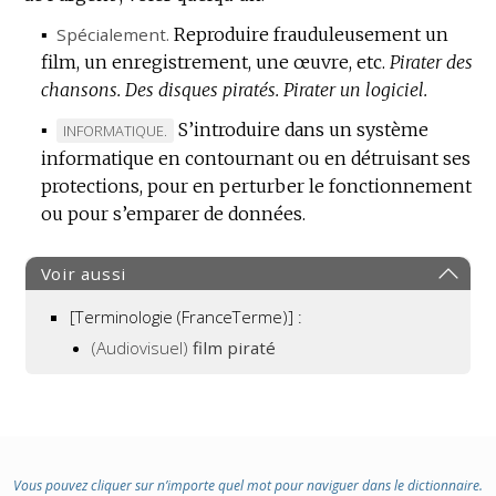
▪
Spécialement.
Reproduire frauduleusement un
film, un enregistrement, une œuvre, etc.
Pirater des
chansons.
Des disques piratés.
Pirater un logiciel.
▪
S’introduire dans un système
MARQUE
INFORMATIQUE.
informatique en contournant ou en détruisant ses
DE
protections, pour en perturber le fonctionnement
DOMAINE
ou pour s’emparer de données.
:
Voir aussi
[Terminologie (FranceTerme)] :
(Audiovisuel)
film piraté
Vous pouvez cliquer sur n’importe quel mot pour naviguer dans le dictionnaire.