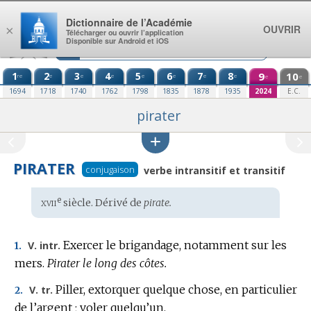
Aller au contenu
Dictionnaire de l’Académie
OUVRIR
×
Télécharger ou ouvrir l’application
Disponible sur Android et iOS
1
2
3
4
5
6
7
8
9
10
re
e
e
e
e
e
e
e
e
e
1694
1718
1740
1762
1798
1835
1878
1935
2024
E.C.
pirater
PIRATER
conjugaison
verbe intransitif et transitif
xvii
e
Étymologie
siècle. Dérivé de
pirate.
:
Exercer le brigandage, notamment sur les
V. intr.
1.
mers.
Pirater le long des côtes.
Piller, extorquer quelque chose, en particulier
V. tr.
2.
de l’argent ; voler quelqu’un.